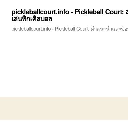
pickleballcourt.info - Pickleball Cour
เล่นพิกเคิลบอล
pickleballcourt.info - Pickleball Court: คำแนะนำและข้อ