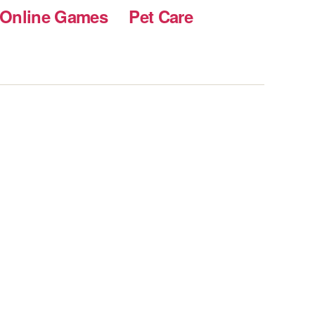
Online Games
Pet Care