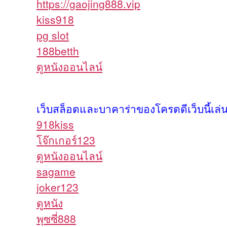
https://gaojing888.vip
kiss918
pg slot
188betth
ดูหนังออนไลน์
เว็บสล็อตและบาคาร่าของโครตดีเว็บนี้เล่
918kiss
โจ๊กเกอร์123
ดูหนังออนไลน์
sagame
joker123
ดูหนัง
พุซซี่888