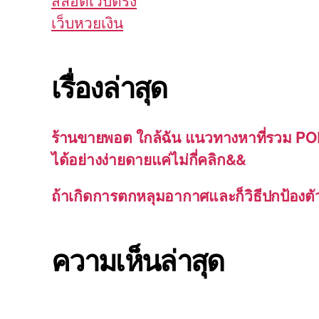
สล็อตเว็บตรง
เว็บหวยเงิน
เรื่องล่าสุด
ร้านขายพอต ใกล้ฉัน แนวทางหาที่รวม POD 
ได้อย่างง่ายดายแค่ไม่กี่คลิก&&
ถ้าเกิดการตกหลุมอากาศและก็วิธีปกป้องตั
ความเห็นล่าสุด