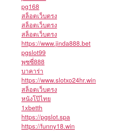
pg168
สล็อตเว็บตรง
สล็อตเว็บตรง
สล็อตเว็บตรง
https://www.jinda888.bet
pgslot99
พุซซี่888
บาคาร่า
https://www.slotxo24hr.win
สล็อตเว็บตรง
หนังโป๊ไทย
1xbetth
https://pgslot.spa
https://funny18.win