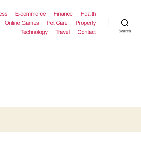
ess
E-commerce
Finance
Health
Online Games
Pet Care
Property
Technology
Travel
Contact
Search