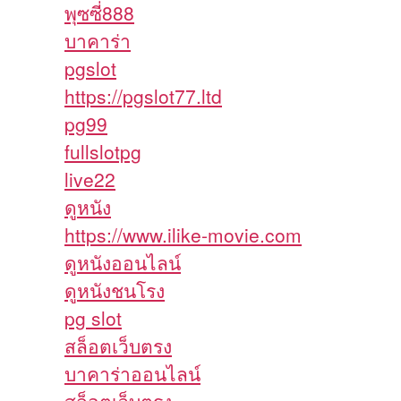
พุซซี่888
บาคาร่า
pgslot
https://pgslot77.ltd
pg99
fullslotpg
live22
ดูหนัง
https://www.ilike-movie.com
ดูหนังออนไลน์
ดูหนังชนโรง
pg slot
สล็อตเว็บตรง
บาคาร่าออนไลน์